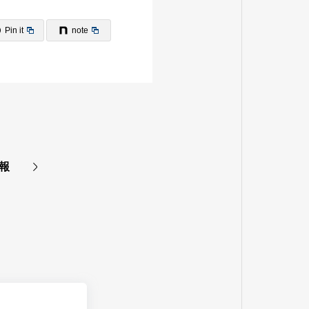
Pin it
note
情報