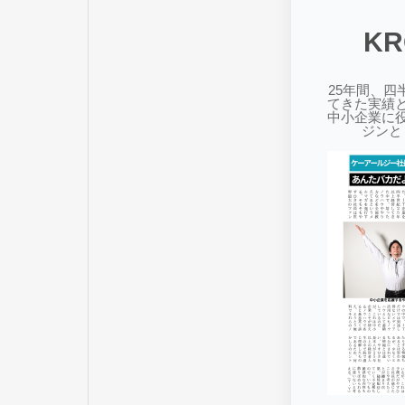
K
25年間、四
てきた実績
中小企業に
ジンと