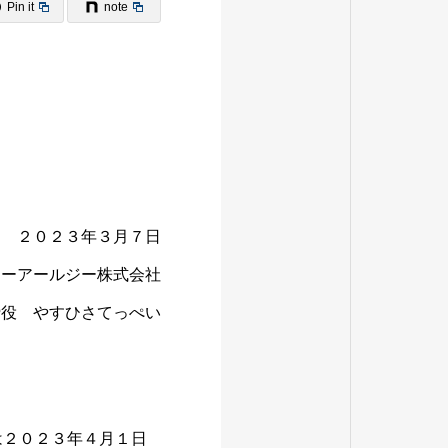
Pin it
note
２０２３年３月７日
ケーアールジー株式会社
締役 やすひさてっぺい
は２０２３年４月１日